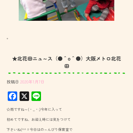
。
★北花田ニュ～ス（●＾o＾●）大阪メトロ北花
田
投稿日
2020年1月7日
F
X
Li
ac
ne
☆雨ですね～(・_・;)今年に入って
e
初めてですね、お迎え時には気をつけて
b
下さいね(^^ゞ今日はの～んびり保育室で