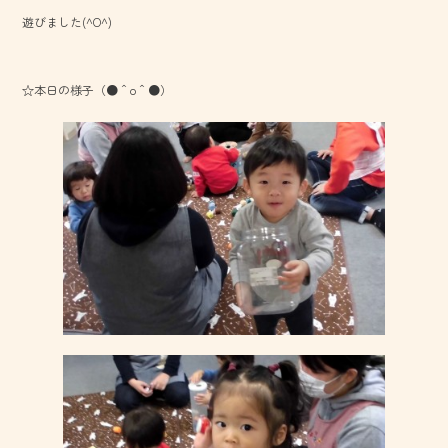
o
遊びました(^O^)
ok
☆本日の様子（●＾o＾●）