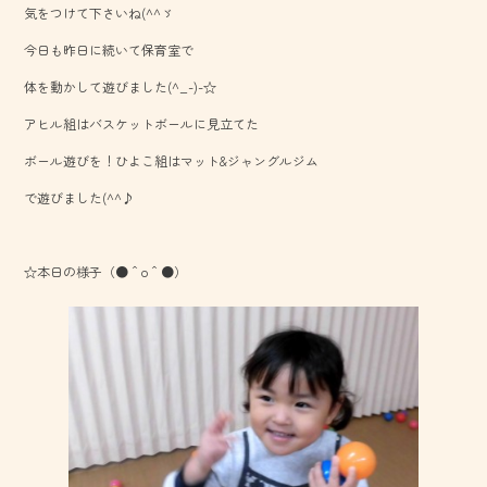
気をつけて下さいね(^^ゞ
o
今日も昨日に続いて保育室で
ok
体を動かして遊びました(^_-)-☆
アヒル組はバスケットボールに見立てた
ボール遊びを！ひよこ組はマット&ジャングルジム
で遊びました(^^♪
☆本日の様子（●＾o＾●）