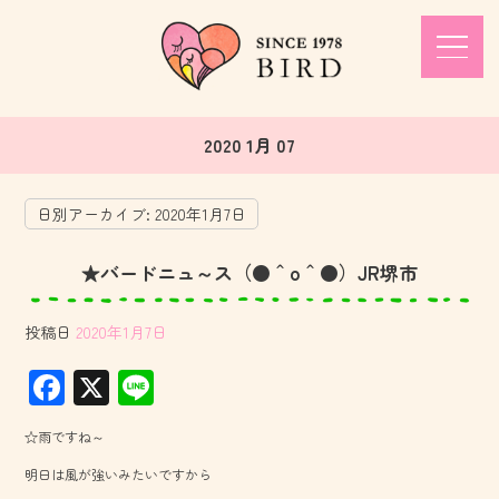
2020 1月 07
日別アーカイブ:
2020年1月7日
★バードニュ～ス（●＾o＾●）JR堺市
投稿日
2020年1月7日
F
X
Li
ac
ne
☆雨ですね～
e
明日は風が強いみたいですから
b