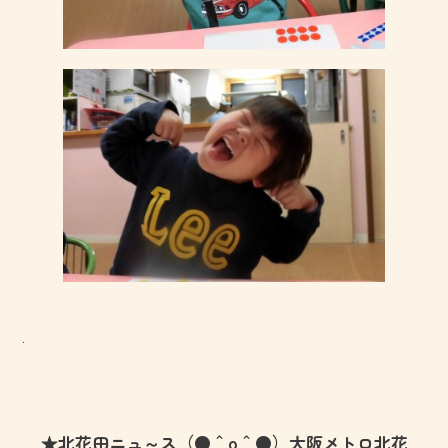
.
★北花田ニュ～ス（●＾o＾●）大阪メトロ北花