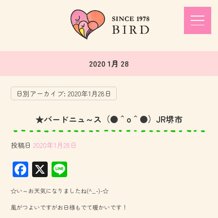
2020 1月 28
日別アーカイブ:
2020年1月28日
★バードニュ～ス（●＾o＾●）JR堺市
投稿日
2020年1月28日
F
X
Li
ac
ne
☆い～お天気になりましたね(^_-)-☆
e
風がつよいですがお日様もでて暖かいです！
b