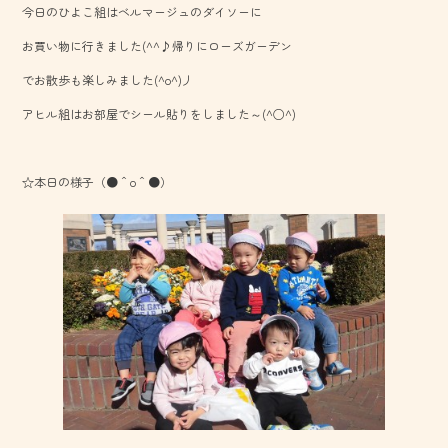
今日のひよこ組はベルマージュのダイソーに
o
お買い物に行きました(^^♪帰りにローズガーデン
ok
でお散歩も楽しみました(^o^)丿
アヒル組はお部屋でシール貼りをしました～(^○^)
☆本日の様子（●＾o＾●）