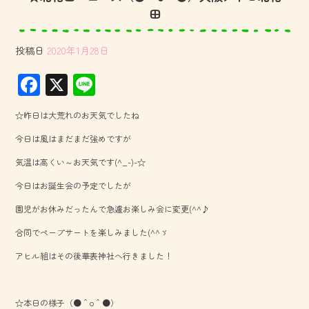
田
投稿日
2020年1月28日
F
X
Li
ac
ne
☆昨日は大荒れのお天気でしたね
e
今日は風はまだまだ強めですが
b
気温は高くい～お天気です(^_-)-☆
o
今日はお誕生会の予定でしたが
ok
園児がお休みだったんで急遽お楽しみ会に変更(^^♪
合同でペープサートを楽しみました(^^ゞ
アヒル組はその後華表神社へ行きました！
☆本日の様子（●＾o＾●）