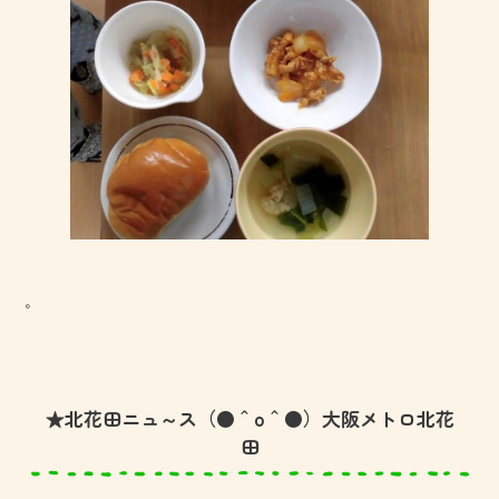
。
★北花田ニュ～ス（●＾o＾●）大阪メトロ北花
田