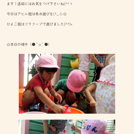
ます！送迎にはお気をつけ下さいね(^^ゞ
o
今日はアヒル組は色水遊びを(^_-)-☆
ok
ひよこ組はフラフープで遊びました(^^)v
☆本日の様子（●＾o＾●）