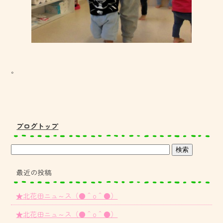
。
ブログトップ
最近の投稿
★北花田ニュ～ス（●＾o＾●）
★北花田ニュ～ス（●＾o＾●）