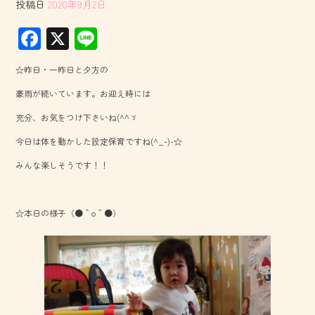
投稿日
2020年9月2日
F
X
Li
ac
ne
☆昨日・一昨日と夕方の
e
豪雨が続いています。お迎え時には
b
充分、お気をつけ下さいね(^^ゞ
o
今日は体を動かした設定保育ですね(^_-)-☆
ok
みんな楽しそうです！！
☆本日の様子（●＾o＾●）