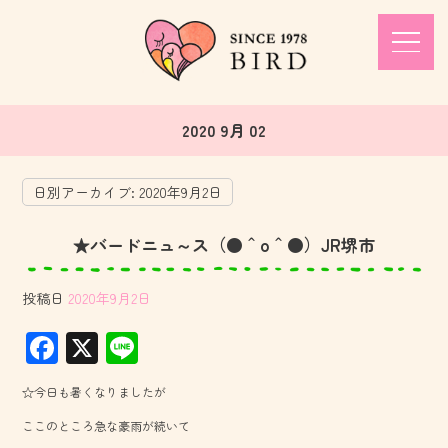
2020 9月 02
日別アーカイブ:
2020年9月2日
★バードニュ～ス（●＾o＾●）JR堺市
投稿日
2020年9月2日
F
X
Li
ac
ne
☆今日も暑くなりましたが
e
ここのところ急な豪雨が続いて
b