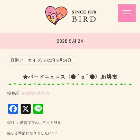
2020 9月 24
日別アーカイブ:
2020年9月24日
★バードニュ～ス（●＾o＾●）JR堺市
投稿日
2020年9月24日
F
X
Li
ac
ne
☆9月も終盤ですね～やっと秋を
e
感じる季節になりました(^^ゞ
b