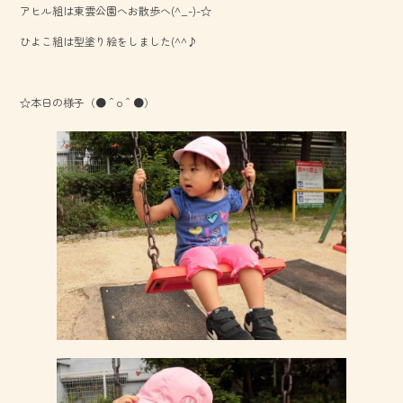
アヒル組は東雲公園へお散歩へ(^_-)-☆
o
ひよこ組は型塗り絵をしました(^^♪
ok
☆本日の様子（●＾o＾●）