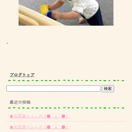
。
ブログトップ
最近の投稿
★北花田ニュ～ス（●＾o＾●）
★北花田ニュ～ス（●＾o＾●）