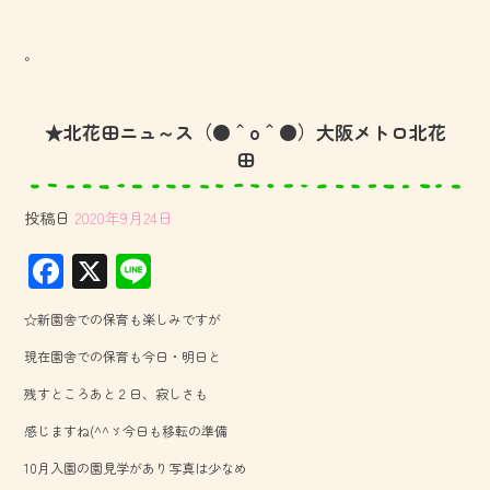
。
★北花田ニュ～ス（●＾o＾●）大阪メトロ北花
田
投稿日
2020年9月24日
F
X
Li
ac
ne
☆新園舎での保育も楽しみですが
e
現在園舎での保育も今日・明日と
b
残すところあと２日、寂しさも
o
感じますね(^^ゞ今日も移転の準備
ok
10月入園の園見学があり写真は少なめ