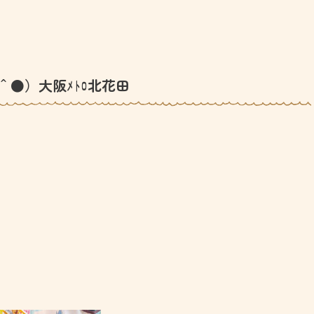
＾●）大阪ﾒﾄﾛ北花田