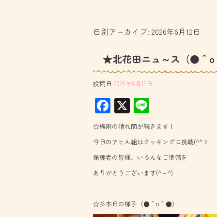
日別アーカイブ:
2026年6月12日
★北花田ニュ～ス（●＾o
投稿日
2026年6月12日
F
X
Li
ac
ne
☆梅雨の晴れ間が続きます！
e
今日のアヒル組はクッキングに挑戦(^^ゞ
b
保護者の皆様、いろんなご準備を
o
ありがとうございます(^－^)
ok
☆彡本日の様子（●＾o＾●）