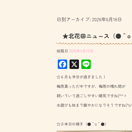
日別アーカイブ:
2026年6月16日
★北花田ニュ～ス（●＾o
投稿日
2026年6月16日
F
X
Li
ac
ne
☆６月も半分が過ぎました！
e
梅雨真っただ中ですが、梅雨の晴れ間が
b
続いていて過ごしやすい陽気ですね(^^ゞ
o
水遊びも始まり賑やかになりそうですね(^o^
ok
☆彡本日の様子（●＾o＾●）