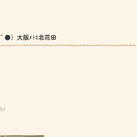
＾●）大阪ﾒﾄﾛ北花田
)丿