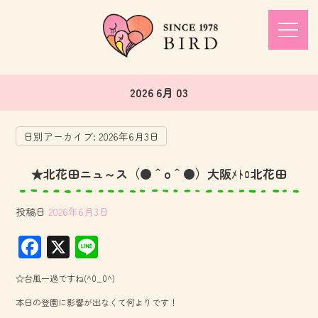
2026 6月 03
日別アーカイブ:
2026年6月3日
★北花田ニュ～ス（●＾o＾●）大阪ﾒﾄﾛ北花田
投稿日
2026年6月3日
F
X
Li
ac
ne
☆台風一過ですね(^0_0^)
e
本日の登園に影響が出なくて何よりです！
b