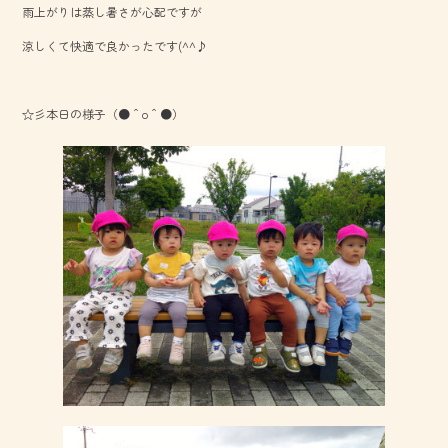
雨上がりは蒸し暑さが心配ですが
o
涼しくて快適で良かったです(^^♪
ok
☆彡本日の様子（●＾o＾●）