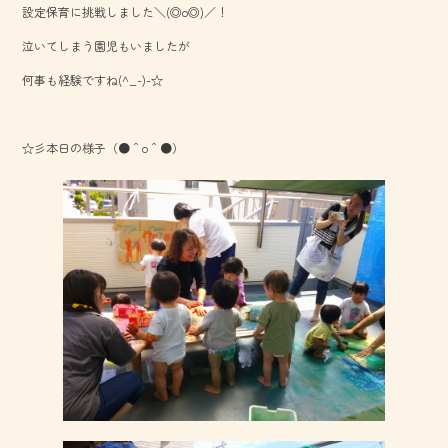
設定保育に挑戦しました＼(◎o◎)／！
o
泣いてしまう園児もいましたが
ok
何事も経験ですね(^_-)-☆
☆彡本日の様子（●＾o＾●）