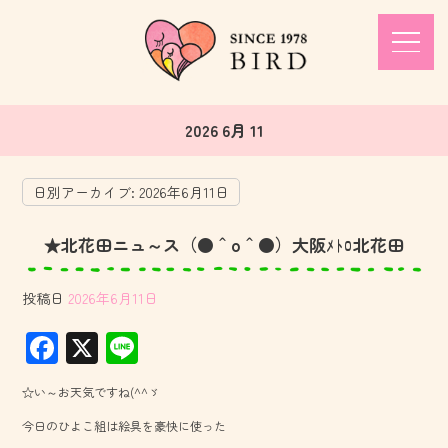
2026 6月 11
日別アーカイブ:
2026年6月11日
★北花田ニュ～ス（●＾o＾●）大阪ﾒﾄﾛ北花田
投稿日
2026年6月11日
F
X
Li
ac
ne
☆い～お天気ですね(^^ゞ
e
今日のひよこ組は絵具を豪快に使った
b